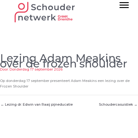
Ga
naar
de
inhoud
Lezing Adam Meakins
over de frozen shoulder
Door: Donderdag 17 september 2026
Op donderdag 17 september presenteert Adam Meakins een lezing over de
Frozen Shoulder
← Lezing dr. Edwin van Raaij pijneducatie
Schoudercasuistiek →