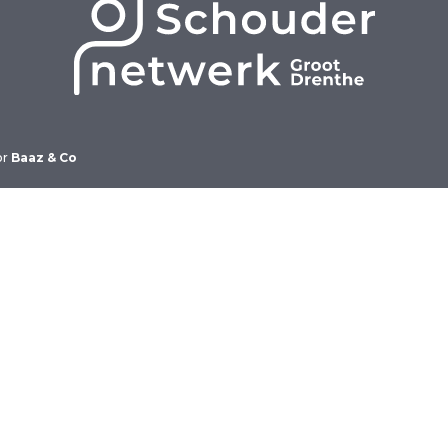
or
Baaz & Co