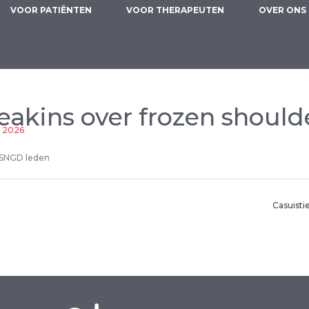
VOOR PATIËNTEN
VOOR THERAPEUTEN
OVER ONS
kins over frozen should
 2026
 SNGD leden
Casuisti