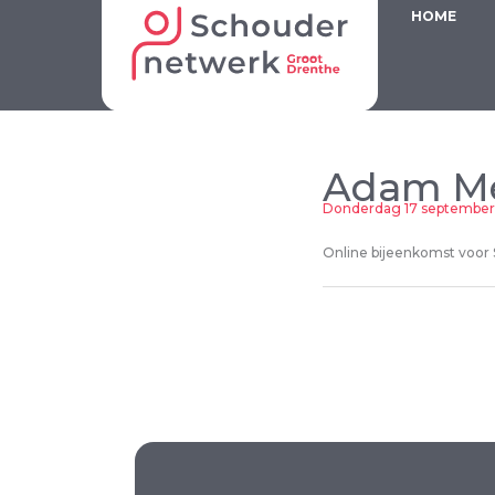
Ga
HOME
naar
de
inhoud
Adam Mea
Donderdag 17 september
Online bijeenkomst voor