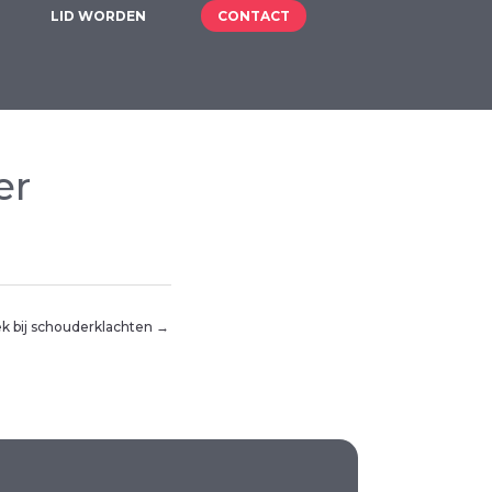
LID WORDEN
CONTACT
er
ek bij schouderklachten →